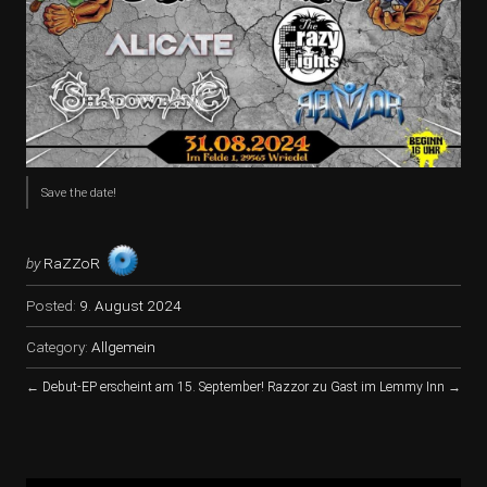
Save the date!
by
RaZZoR
Posted:
9. August 2024
Category:
Allgemein
←
Debut-EP erscheint am 15. September!
Razzor zu Gast im Lemmy Inn
→