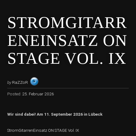
STROMGITARR
ENEINSATZ ON
STAGE VOL. IX
by
RaZZoR
Posted:
25. Februar 2026
Wir sind dabei! Am 11. September 2026 in Lübeck
StromGitarrenEinsatz ON STAGE Vol. IX