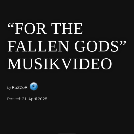
“FOR THE
FALLEN GODS”
MUSIKVIDEO
by
RaZZoR
Posted:
21. April 2025