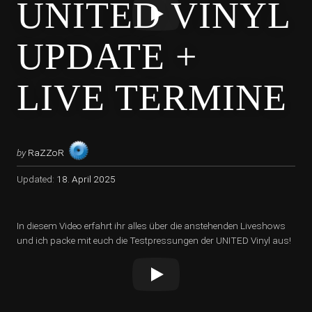
UNITED VINYL
UPDATE +
LIVE TERMINE
by
RaZZoR
Updated:
18. April 2025
In diesem Video erfahrt ihr alles über die anstehenden Liveshows
und ich packe mit euch die Testpressungen der UNITED Vinyl aus!