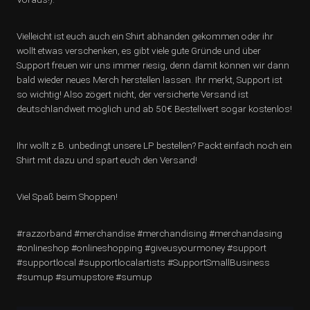
Vielleicht ist euch auch ein Shirt abhanden gekommen oder ihr
wollt etwas verschenken, es gibt viele gute Gründe und über
Support freuen wir uns immer riesig, denn damit können wir dann
bald wieder neues Merch herstellen lassen. Ihr merkt, Support ist
so wichtig! Also zögert nicht, der versicherte Versand ist
deutschlandweit möglich und ab 50€ Bestellwert sogar kostenlos!
Ihr wollt z.B. unbedingt unsere LP bestellen? Packt einfach noch ein
Shirt mit dazu und spart euch den Versand!
Viel Spaß beim Shoppen!
#razzorband #merchandise #merchandising #merchandasing
#onlineshop #onlineshopping #giveusyourmoney #support
#supportlocal #supportlocalartists #SupportSmallBusiness
#sumup #sumupstore #sumup