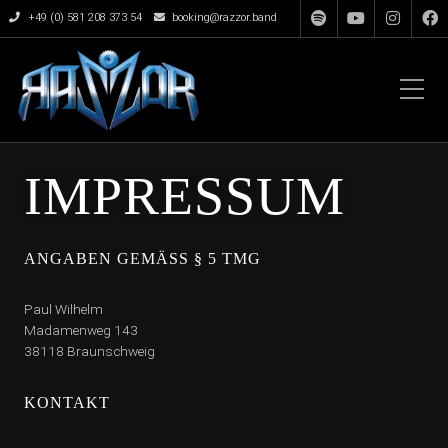
+49 (0) 581 208 373 54
booking@razzor.band
IMPRESSUM
ANGABEN GEMÄSS § 5 TMG
Paul Wilhelm
Madamenweg 143
38118 Braunschweig
KONTAKT