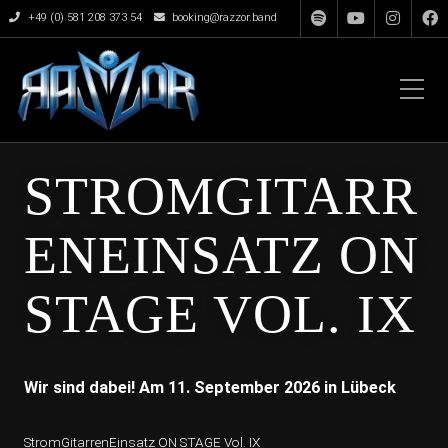
+49 (0) 581 208 373 54
booking@razzor.band
STROMGITARR
ENEINSATZ ON
STAGE VOL. IX
Wir sind dabei! Am 11. September 2026 in Lübeck
StromGitarrenEinsatz ON STAGE Vol. IX