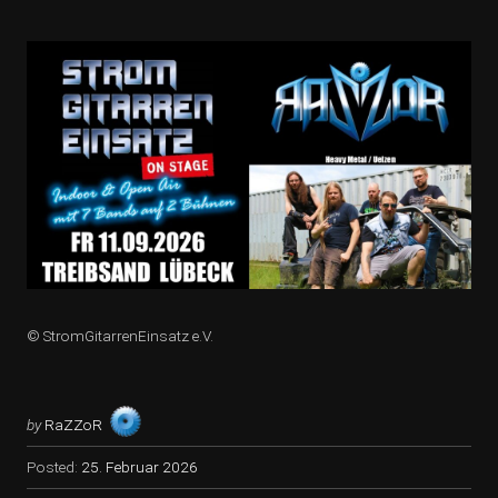
© StromGitarrenEinsatz e.V.
by
RaZZoR
Posted:
25. Februar 2026