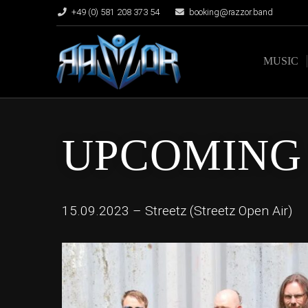
+49 (0) 581 208 373 54
booking@razzor.band
MUSIC
UPCOMING 
15.09.2023 – Streetz (
Streetz Open Air
)