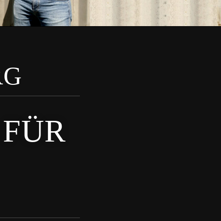
RG
 FÜR