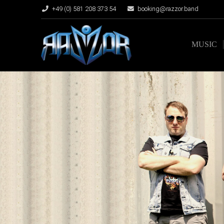
+49 (0) 581 208 373 54
booking@razzor.band
MUSIC