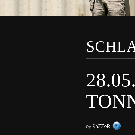
SCHL
28.0
TON
by
RaZZoR