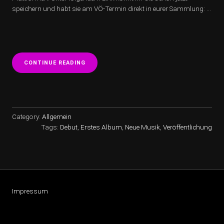
speichern und habt sie am VÖ-Termin direkt in eurer Sammlung: …
“DEBUT-
CONTINUE READING
EP
ERSCHEINT
AM
15.
SEPTEMBER!”
Category:
Allgemein
Tags:
Debut
,
Erstes Album
,
Neue Musik
,
Veröffentlichung
Impressum