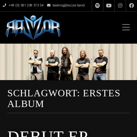
+49 (0) 581 208 373 54
booking@razzor.band
SCHLAGWORT:
ERSTES
ALBUM
DEBUT-EP